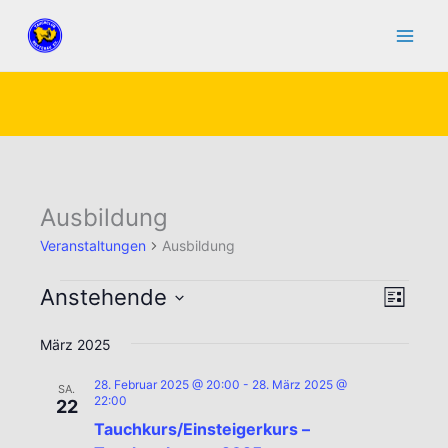
Zum
Inhalt
springen
Ausbildung
Veranstaltungen
Ausbildung
Veranstaltungen
Anstehende
Ansicht
Verans
Liste
Navigat
Ansic
Datum
März 2025
Naviga
wählen.
28. Februar 2025 @ 20:00
-
28. März 2025 @
SA.
22:00
22
Tauchkurs/Einsteigerkurs –