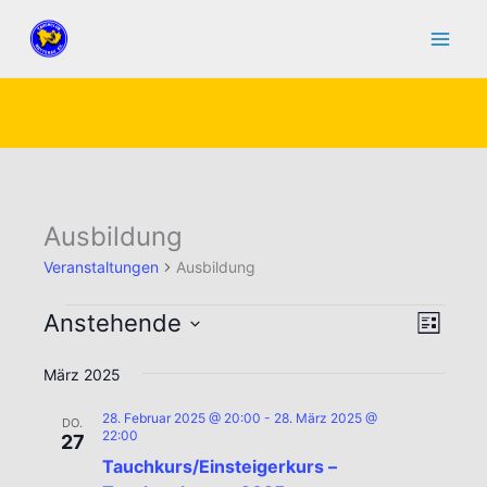
Zum
Inhalt
springen
Ausbildung
Veranstaltungen
Ausbildung
Veranstaltungen
Anstehende
Ansicht
Verans
Liste
Navigat
Ansic
Datum
März 2025
Naviga
wählen.
28. Februar 2025 @ 20:00
-
28. März 2025 @
DO.
22:00
27
Tauchkurs/Einsteigerkurs –