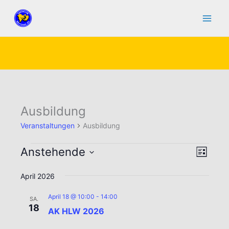
Zum
Inhalt
springen
Ausbildung
Veranstaltungen
Ausbildung
Veranstaltungen
Anstehende
Ansicht
Verans
Liste
Navigat
Ansic
Datum
April 2026
Naviga
wählen.
April 18 @ 10:00
-
14:00
SA.
18
AK HLW 2026