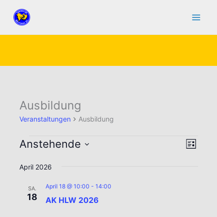
Zum
Inhalt
springen
Ausbildung
Veranstaltungen
Ausbildung
Veranstaltungen
Anstehende
Ansicht
Verans
Liste
Navigat
Ansic
Datum
April 2026
Naviga
wählen.
April 18 @ 10:00
-
14:00
SA.
18
AK HLW 2026