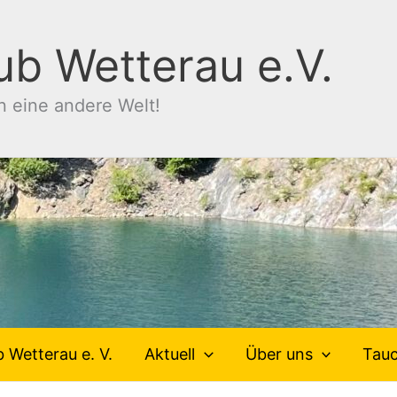
ub Wetterau e.V.
n eine andere Welt!
 Wetterau e. V.
Aktuell
Über uns
Tau