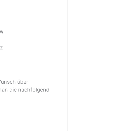
CW
tz
Wunsch über
enan die nachfolgend