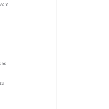
 vom
des
zu