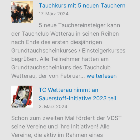
Tauchkurs mit 5 neuen Tauchern
Osterschwimmen
17. März 2024
5 neue Tauchereinsteiger kann
der Tauchclub Wetterau in seinen Reihen
nach Ende des ersten diesjährigen
Grundtauchscheinkurses / Einsteigerkurses
begrüßen. Alle Teilnehmer hatten am
Grundtauchscheinkurs des Tauchclub
Tauchkurs
Wetterau, der von Februar…
weiterlesen
mit
TC Wetterau nimmt an
5
Sauerstoff-Initiative 2023 teil
neuen
2. März 2024
Tauchern
Schon zum zweiten Mal fördert der VDST
seine Vereine und ihre Initiativen! Alle
Vereine, die aktiv im Rahmen eines