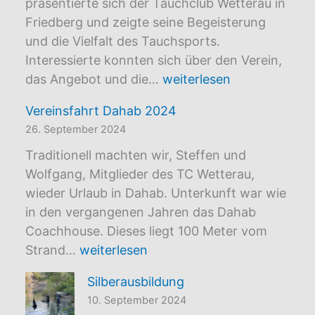
präsentierte sich der Tauchclub Wetterau in
Friedberg und zeigte seine Begeisterung
und die Vielfalt des Tauchsports.
Interessierte konnten sich über den Verein,
Hands
das Angebot und die…
weiterlesen
On!
Vereinsfahrt Dahab 2024
Ehrenamtstag
26. September 2024
2024
Traditionell machten wir, Steffen und
Wolfgang, Mitglieder des TC Wetterau,
wieder Urlaub in Dahab. Unterkunft war wie
in den vergangenen Jahren das Dahab
Coachhouse. Dieses liegt 100 Meter vom
Vereinsfahrt
Strand…
weiterlesen
Dahab
Silberausbildung
2024
10. September 2024