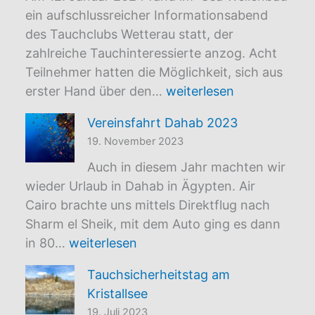
ein aufschlussreicher Informationsabend
des Tauchclubs Wetterau statt, der
zahlreiche Tauchinteressierte anzog. Acht
Teilnehmer hatten die Möglichkeit, sich aus
Tauchkurs-
erster Hand über den…
weiterlesen
Infoabend
Vereinsfahrt Dahab 2023
2024
19. November 2023
Auch in diesem Jahr machten wir
wieder Urlaub in Dahab in Ägypten. Air
Cairo brachte uns mittels Direktflug nach
Sharm el Sheik, mit dem Auto ging es dann
Vereinsfahrt
in 80…
weiterlesen
Dahab
Tauchsicherheitstag am
2023
Kristallsee
19. Juli 2023