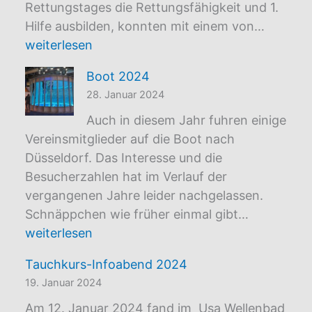
Rettungstages die Rettungsfähigkeit und 1.
TC
Hilfe ausbilden, konnten mit einem von…
Wetter
weiterlesen
nimmt
Boot 2024
an
28. Januar 2024
Sauerst
Initiati
Auch in diesem Jahr fuhren einige
2023
Vereinsmitglieder auf die Boot nach
teil
Düsseldorf. Das Interesse und die
Besucherzahlen hat im Verlauf der
vergangenen Jahre leider nachgelassen.
Boot
Schnäppchen wie früher einmal gibt…
2024
weiterlesen
Tauchkurs-Infoabend 2024
19. Januar 2024
Am 12. Januar 2024 fand im Usa Wellenbad