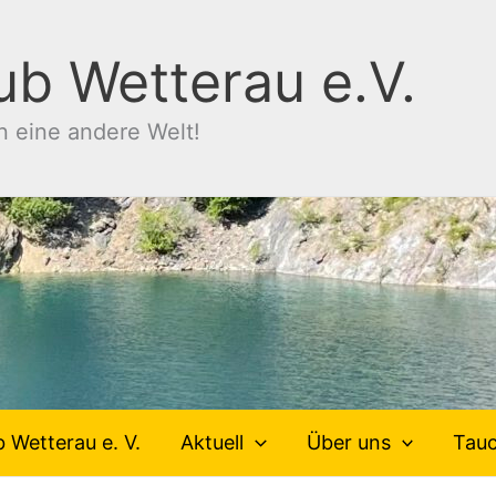
ub Wetterau e.V.
n eine andere Welt!
 Wetterau e. V.
Aktuell
Über uns
Tau