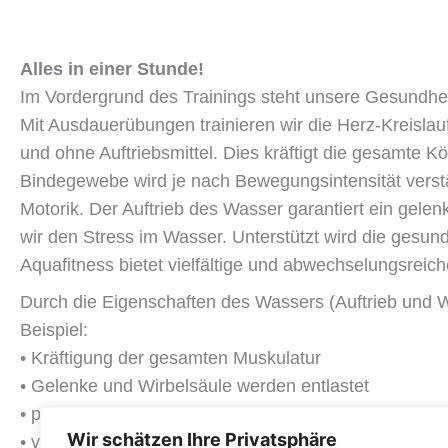
Alles in einer Stunde!
Im Vordergrund des Trainings steht unsere Gesundhei
Mit Ausdauerübungen trainieren wir die Herz-Kreisla
und ohne Auftriebsmittel. Dies kräftigt die gesamte
Bindegewebe wird je nach Bewegungsintensität verst
Motorik. Der Auftrieb des Wasser garantiert ein gel
wir den Stress im Wasser. Unterstützt wird die gesun
Aquafitness bietet vielfältige und abwechselungsre
Durch die Eigenschaften des Wassers (Auftrieb und 
Beispiel:
• Kräftigung der gesamten Muskulatur
• Gelenke und Wirbelsäule werden entlastet
• positive Wirkung auf das Herz-Kreislauf-System un
Wir schätzen Ihre Privatsphäre
• verbesserte Durchblutung der Haut (Massageeffekt)