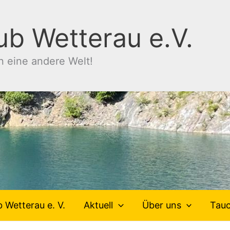
ub Wetterau e.V.
n eine andere Welt!
 Wetterau e. V.
Aktuell
Über uns
Tau