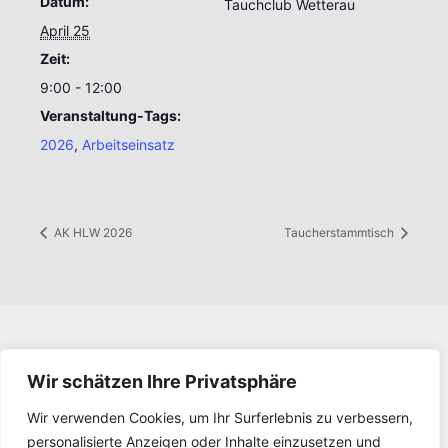
Datum:
Tauchclub Wetterau
April 25
Zeit:
9:00 - 12:00
Veranstaltung-Tags:
2026
,
Arbeitseinsatz
AK HLW 2026
Taucherstammtisch
Impressum
Wir schätzen Ihre Privatsphäre
Datenschutz
Kontakt
Wir verwenden Cookies, um Ihr Surferlebnis zu verbessern,
Downloads
personalisierte Anzeigen oder Inhalte einzusetzen und