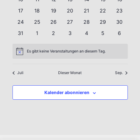
Veranstaltungen
Veranstaltungen
Veranstaltungen
Veranstaltungen
Veranstaltungen
Veranstaltungen
Veranstal
0
0
0
0
0
0
0
17
18
19
20
21
22
23
Veranstaltungen
Veranstaltungen
Veranstaltungen
Veranstaltungen
Veranstaltungen
Veranstaltungen
Veranstal
0
0
0
0
0
0
0
24
25
26
27
28
29
30
Veranstaltungen
Veranstaltungen
Veranstaltungen
Veranstaltungen
Veranstaltungen
Veranstaltungen
Veranstal
0
0
0
0
0
0
0
31
1
2
3
4
5
6
Veranstaltungen
Veranstaltungen
Veranstaltungen
Veranstaltungen
Veranstaltungen
Veranstaltungen
Veransta
Es gibt keine Veranstaltungen an diesem Tag.
Hinweis
Juli
Dieser Monat
Sep.
Kalender abonnieren