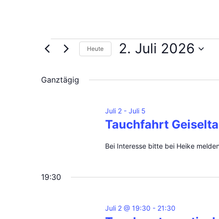
Veranstaltungen
2. Juli 2026
Heute
für
Datum
2.
wählen.
Ganztägig
Juli
2026
Juli 2
-
Juli 5
Tauchfahrt Geiselta
Bei Interesse bitte bei Heike melde
19:30
Juli 2 @ 19:30
-
21:30