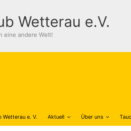
ub Wetterau e.V.
n eine andere Welt!
 Wetterau e. V.
Aktuell
Über uns
Tau