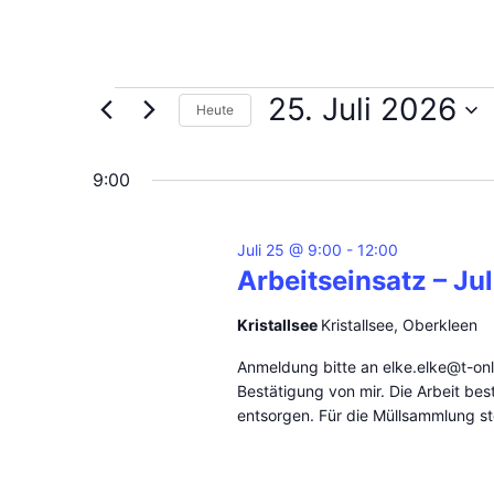
Veranstaltungen
25. Juli 2026
Heute
für
Datum
25.
wählen.
9:00
Juli
2026
Juli 25 @ 9:00
-
12:00
Arbeitseinsatz – Ju
Kristallsee
Kristallsee, Oberkleen
Anmeldung bitte an elke.elke@t-on
Bestätigung von mir. Die Arbeit bes
entsorgen. Für die Müllsammlung s