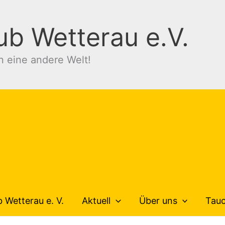
ub Wetterau e.V.
n eine andere Welt!
 Wetterau e. V.
Aktuell
Über uns
Tau