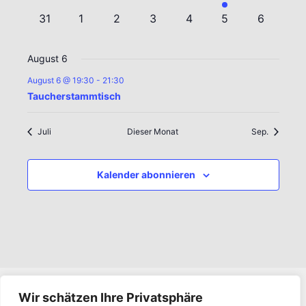
Veranstaltungen
Veranstaltungen
Veranstaltungen
Veranstaltungen
Veranstaltungen
Veranstaltung
Veranstal
0
0
0
0
0
0
0
31
1
2
3
4
5
6
Veranstaltungen
Veranstaltungen
Veranstaltungen
Veranstaltungen
Veranstaltungen
Veranstaltungen
Veransta
August 6
August 6 @ 19:30
-
21:30
Taucherstammtisch
Juli
Dieser Monat
Sep.
Kalender abonnieren
Wir schätzen Ihre Privatsphäre
Impressum