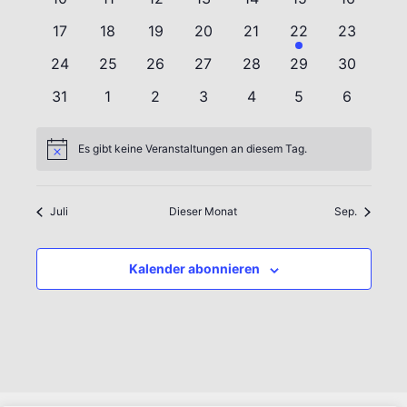
Veranstaltungen
Veranstaltungen
Veranstaltungen
Veranstaltungen
Veranstaltungen
Veranstaltungen
Veranstal
0
0
0
0
0
1
0
17
18
19
20
21
22
23
Veranstaltungen
Veranstaltungen
Veranstaltungen
Veranstaltungen
Veranstaltungen
Veranstaltung
Veranstal
0
0
0
0
0
0
0
24
25
26
27
28
29
30
Veranstaltungen
Veranstaltungen
Veranstaltungen
Veranstaltungen
Veranstaltungen
Veranstaltungen
Veranstal
0
0
0
0
0
0
0
31
1
2
3
4
5
6
Veranstaltungen
Veranstaltungen
Veranstaltungen
Veranstaltungen
Veranstaltungen
Veranstaltungen
Veransta
Es gibt keine Veranstaltungen an diesem Tag.
Hinweis
Juli
Dieser Monat
Sep.
Kalender abonnieren