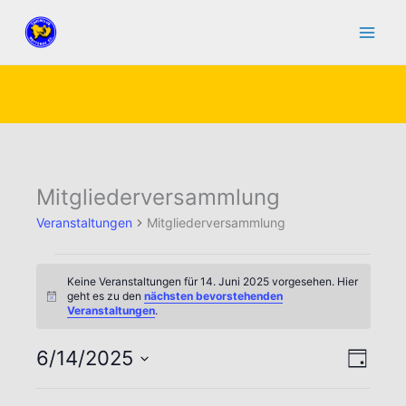
Zum
Inhalt
springen
Mitgliederversammlung
Veranstaltungen
Mitgliederversammlung
Veranstaltungen
Keine Veranstaltungen für 14. Juni 2025 vorgesehen. Hier
für
geht es zu den
nächsten bevorstehenden
Hinweis
Veranstaltungen
.
14.
Juni
6/14/2025
Ansicht
Verans
2025
Tag
Navigat
Ansic
Datum
Naviga