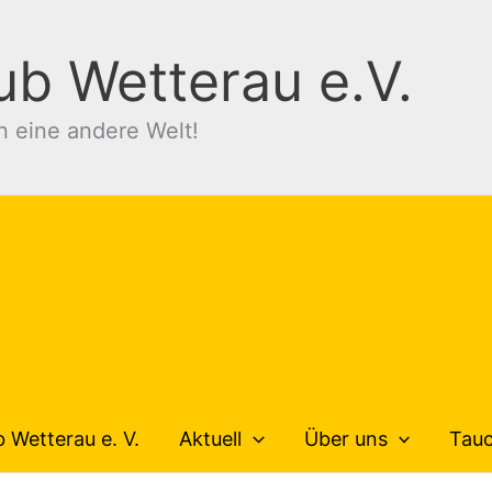
ub Wetterau e.V.
n eine andere Welt!
 Wetterau e. V.
Aktuell
Über uns
Tau