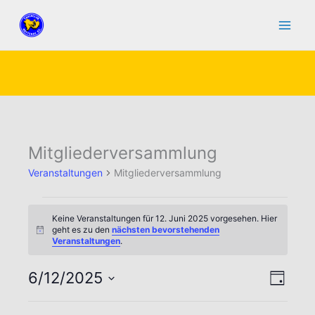
Zum
Inhalt
springen
Mitgliederversammlung
Veranstaltungen
Mitgliederversammlung
Veranstaltungen
Keine Veranstaltungen für 12. Juni 2025 vorgesehen. Hier
für
geht es zu den
nächsten bevorstehenden
Hinweis
Veranstaltungen
.
12.
Juni
6/12/2025
Ansicht
Verans
2025
Tag
Navigat
Ansic
Datum
Naviga