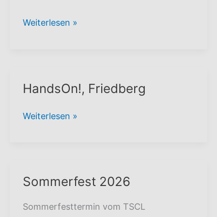
Abtauchen
Weiterlesen »
2026
HandsOn!, Friedberg
HandsOn!,
Weiterlesen »
Friedberg
Sommerfest 2026
Sommerfesttermin vom TSCL