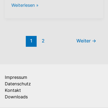
Hands
Weiterlesen »
On!
Ehrenamtstag
2024
1
2
Weiter
→
Impressum
Datenschutz
Kontakt
Downloads