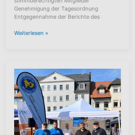
stimmberechtigten Mitglieder
Genehmigung der Tagesordnung
Entgegennahme der Berichte des
Jahreshauptversammlung
Weiterlesen »
2025