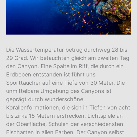
Die Wassertemperatur betrug durchweg 28 bis
29 Grad. Wir betauchten gleich am zweiten Tag
den Canyon. Eine Spalte im Riff, die durch ein
Erdbeben entstanden ist führt uns
Sporttaucher auf eine Tiefe von 30 Meter. Die
unmittelbare Umgebung des Canyons ist
geprägt durch wunderschöne
Korallenformationen, die sich in Tiefen von acht
bis zirka 15 Metern erstrecken. Lichtspiele an
der Oberfläche, Schulen der verschiedensten
Fischarten in allen Farben. Der Canyon selbst